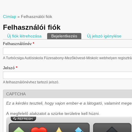
Címlap
» Felhasználói fiók
Jelenlegi hely
Felhasználói fiók
Új fiók létrehozása
Bejelentkezés
(aktív fül)
Új jelszó igénylése
Elsődleges fülek
Felhasználónév
*
A Turbócsiga Autósiskola Füzesabony-Mezőkövesd-Miskolc webhelyen regisztrál
Jelszó
*
A felhasználónévhez tartozó jelszó.
CAPTCHA
Ez a kérdés teszteli, hogy vajon ember-e a látogató, valamint mege
A megfelelő alakzatot a szürke területre kell húzni.