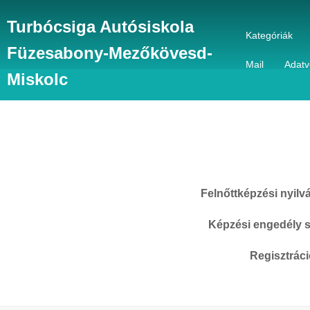
Turbócsiga Autósiskola
Kategóriák
Füzesabony-Mezőkövesd-
Mail
Adatv
Miskolc
Felnőttképzési nyilv
Képzési engedély 
Regisztrác