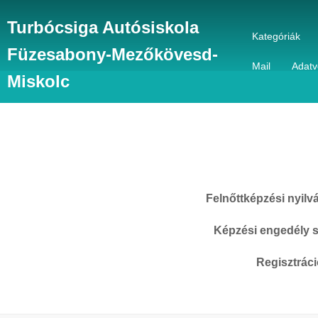
Turbócsiga Autósiskola
Kategóriák
Füzesabony-Mezőkövesd-
Mail
Adatv
Miskolc
Felnőttképzési nyilv
Képzési engedély 
Regisztrác