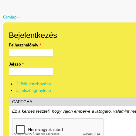
Címlap
»
Jelenlegi hely
Bejelentkezés
Felhasználónév
*
Jelszó
*
Új fiók létrehozása
Új jelszó igénylése
CAPTCHA
Ez a kérdés teszteli, hogy vajon ember-e a látogató, valamint m